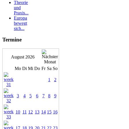
Theorie
und
Praxis...
Europa
bewegt
sich...
Termine
August 2026
Mo
Di
Mi
Do
Fr
Sa
So
1
2
3
4
5
6
7
8
9
10
11
12
13
14
15
16
17
18
19
20
21
22
23