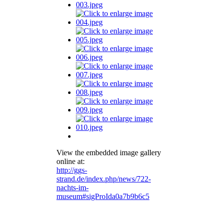
View the embedded image gallery
online at:
http://ggs-
strand.de/index.php/news/722-
nachts-im-
museum#sigProIda0a7b9b6c5