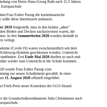
iedung von Herrn Hans-Georg Rath nach 11,5 Jahren
d Europaschule
hm Frau Esther Passig die kommissarische
sollte diese Interimszeit andauern.
er 2019
festgestellt, dass in den beiden „alten“
 den Böden und Decken nachzuweisen waren, die
nten. In den
Sommerferien 2020
wurden deshalb in
n verlegt.
demie (Covid-19) waren zwischenzeitlich seit dem
 Schleswig-Holstein geschlossen worden. Unterricht
 stattfinden. Erst
Ende Mai 2020
durften so nach und
hüler wieder zum Unterricht in die Schule kommen.
20 wurde Frau Esther Passig vom
immig zur neuen Schulleiterin gewählt. In einer
 am
11. August 2020
offiziell eingeführt.
el Frieb-Preis neuer Konrektor der GGS-Strand
der die Grundschulkoordinatorin Julia Christiansen nach
uropaschule.