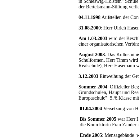
in Schleswig-Holstein" Schule
der Bertelsmann-Stiftung verli
04.11.1998
Aufstellen der Con
31.08.2000
: Herr Ulrich Hase
Am 1.03.2003
wird der Besch
einer organisatorischen Verbin
August 2003
: Das Kultusmini
Schulformen, Herr Timm wird
Realschule), Herr Hasemann wir
3.12.2003
Einweihung der Groß
Sommer 2004
: Offizieller B
Grundschulen, Haupt-und Re
Europaschule", 5./6.Klasse mi
01.04.2004
Versetzung von H
Bis Sommer 2005
war Herr H
die Konrektorin Frau Zander 
Ende 2005
: Mensagebäude wi