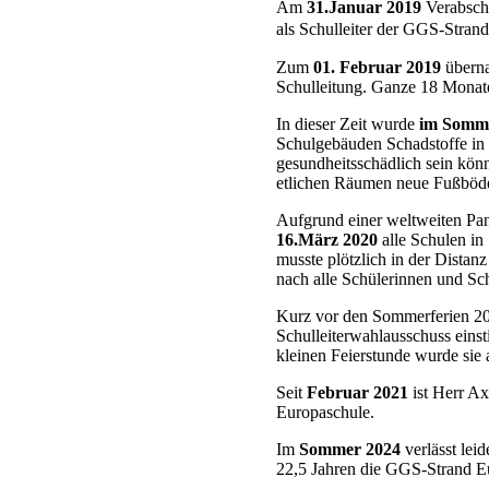
Am
31.Januar 2019
Verabsch
als Schulleiter der GGS-Stran
Zum
01. Februar 2019
überna
Schulleitung. Ganze 18 Monate 
In dieser Zeit wurde
im Somm
Schulgebäuden Schadstoffe in
gesundheitsschädlich sein kön
etlichen Räumen neue Fußböde
Aufgrund einer weltweiten Pan
16.März 2020
alle Schulen in
musste plötzlich in der Distanz
nach alle Schülerinnen und Sc
Kurz vor den Sommerferien 20
Schulleiterwahlausschuss einst
kleinen Feierstunde wurde sie
Seit
Februar 2021
ist Herr Ax
Europaschule.
Im
Sommer 2024
verlässt lei
22,5 Jahren die GGS-Strand E