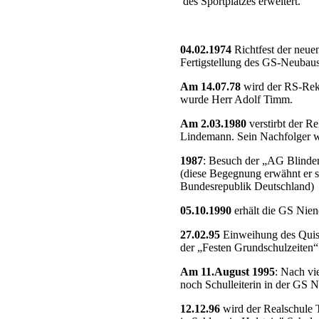
des Sportplatzes erweitert.
04.02.1974
Richtfest der neue
Fertigstellung des GS-Neubau
Am 14.07.78
wird der RS-Rekt
wurde Herr Adolf Timm.
Am 2.03.1980
verstirbt der 
Lindemann. Sein Nachfolger w
1987
: Besuch der „AG Blinden
(diese Begegnung erwähnt er s
Bundesrepublik Deutschland)
05.10.1990
erhält die GS Nien
27.02.95
Einweihung des Quise
der „Festen Grundschulzeiten“
Am 11.August 1995
: Nach v
noch Schulleiterin in der GS N
12.12.96
wird der Realschule 