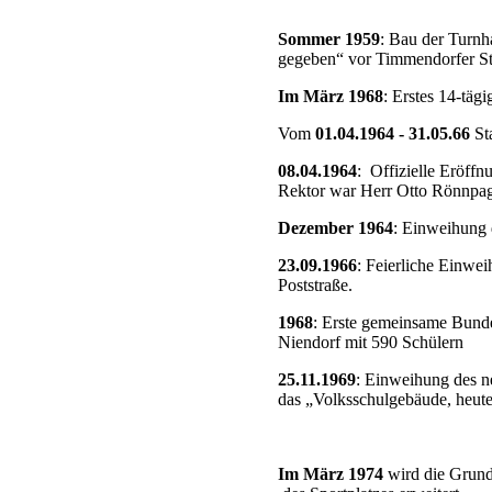
Sommer 1959
: Bau der Turnh
gegeben“ vor Timmendorfer St
Im März 1968
: Erstes 14-täg
Vom
01.04.1964 - 31.05.66
Sta
08.04.1964
: Offizielle Eröffnu
Rektor war Herr Otto Rönnpa
Dezember 1964
: Einweihung d
23.09.1966
: Feierliche Einwei
Poststraße.
1968
: Erste gemeinsame Bunde
Niendorf mit 590 Schülern
25.11.1969
: Einweihung des n
das „Volksschulgebäude, heute
Im März 1974
wird die Grund