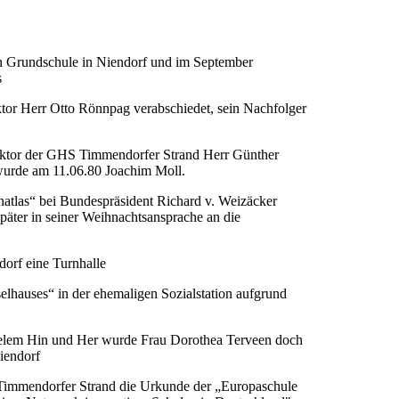
n Grundschule in Niendorf und im September
s
or Herr Otto Rönnpag verabschiedet, sein Nachfolger
Rektor der GHS Timmendorfer Strand Herr Günther
urde am 11.06.80 Joachim Moll.
atlas“ bei Bundespräsident Richard v. Weizäcker
päter in seiner Weihnachtsansprache an die
dorf eine Turnhalle
lhauses“ in der ehemaligen Sozialstation aufgrund
ielem Hin und Her wurde Frau Dorothea Terveen doch
iendorf
Timmendorfer Strand die Urkunde der „Europaschule