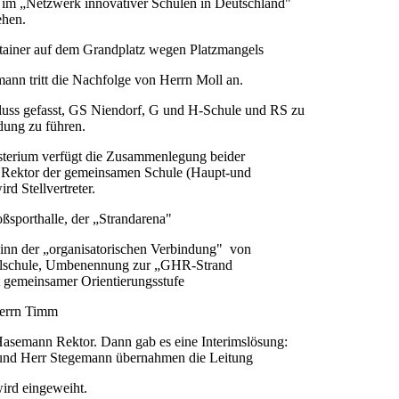
 im „Netzwerk innovativer Schulen in Deutschland"
ehen.
tainer auf dem Grandplatz wegen Platzmangels
mann tritt die Nachfolge von Herrn Moll an.
luss gefasst, GS Niendorf, G und H-Schule und RS zu
dung zu führen.
sterium verfügt die Zusammenlegung beider
 Rektor der gemeinsamen Schule (Haupt-und
d Stellvertreter.
sporthalle, der „Strandarena"
eginn der „organisatorischen Verbindung" von
alschule, Umbenennung zur „GHR-Strand
t gemeinsamer Orientierungsstufe
errn Timm
asemann Rektor. Dann gab es eine Interimslösung:
und Herr Stegemann übernahmen die Leitung
rd eingeweiht.