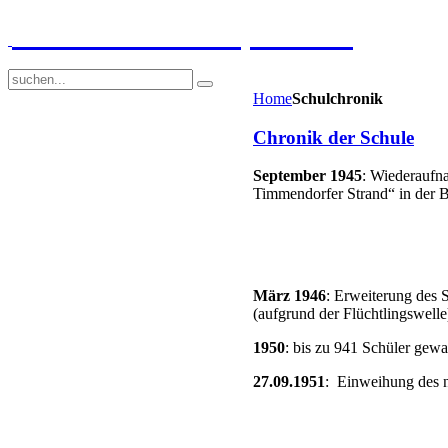
GGS-Strand Europaschule
Home
Schulchronik
Chronik der Schule
September 1945
: Wiederaufn
Timmendorfer Strand“ in der B
März 1946
: Erweiterung des S
(aufgrund der Flüchtlingswelle
1950
: bis zu 941 Schüler gew
27.09.1951
: Einweihung des n