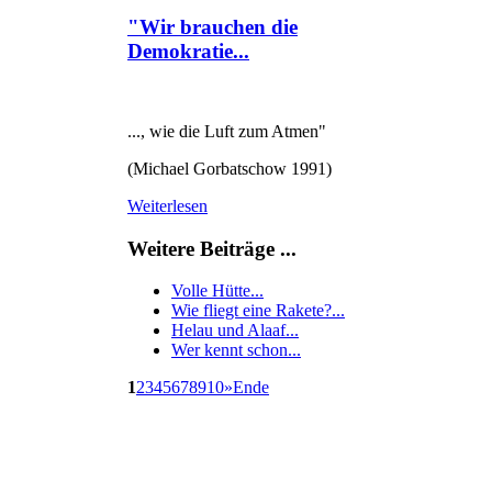
"Wir brauchen die
Demokratie...
..., wie die Luft zum Atmen"
(Michael Gorbatschow 1991)
Weiterlesen
Weitere Beiträge ...
Volle Hütte...
Wie fliegt eine Rakete?...
Helau und Alaaf...
Wer kennt schon...
1
2
3
4
5
6
7
8
9
10
»
Ende