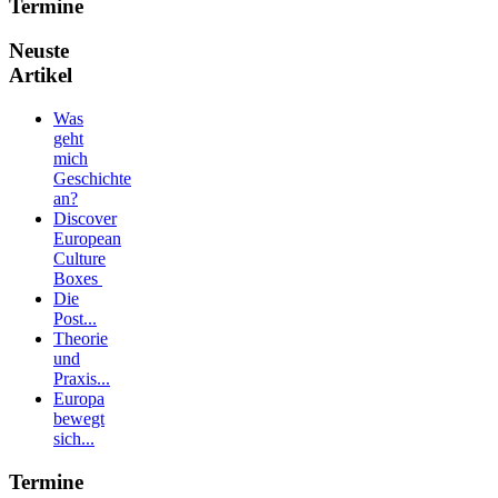
Termine
Neuste
Artikel
Was
geht
mich
Geschichte
an?
Discover
European
Culture
Boxes
Die
Post...
Theorie
und
Praxis...
Europa
bewegt
sich...
Termine