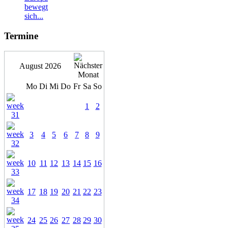
bewegt
sich...
Termine
August 2026
Mo
Di
Mi
Do
Fr
Sa
So
1
2
3
4
5
6
7
8
9
10
11
12
13
14
15
16
17
18
19
20
21
22
23
24
25
26
27
28
29
30