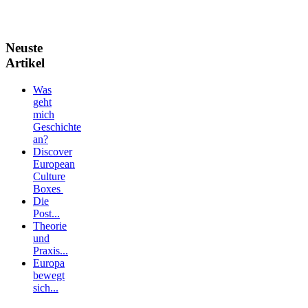
Neuste
Artikel
Was
geht
mich
Geschichte
an?
Discover
European
Culture
Boxes
Die
Post...
Theorie
und
Praxis...
Europa
bewegt
sich...