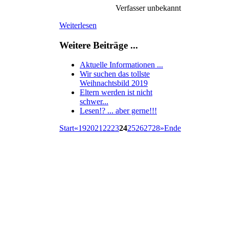
Verfasser unbekannt
Weiterlesen
Weitere Beiträge ...
Aktuelle Informationen ...
Wir suchen das tollste
Weihnachtsbild 2019
Eltern werden ist nicht
schwer...
Lesen!? ... aber gerne!!!
Start
«
19
20
21
22
23
24
25
26
27
28
»
Ende