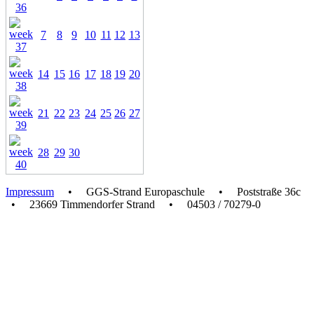
7
8
9
10
11
12
13
14
15
16
17
18
19
20
21
22
23
24
25
26
27
28
29
30
Impressum
• GGS-Strand Europaschule • Poststraße 36c
• 23669 Timmendorfer Strand • 04503 / 70279-0