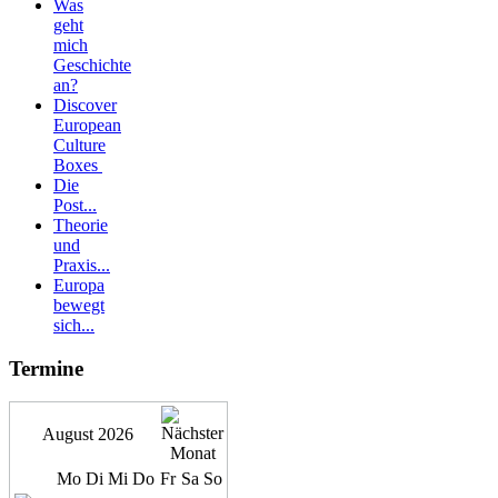
Was
geht
mich
Geschichte
an?
Discover
European
Culture
Boxes
Die
Post...
Theorie
und
Praxis...
Europa
bewegt
sich...
Termine
August 2026
Mo
Di
Mi
Do
Fr
Sa
So