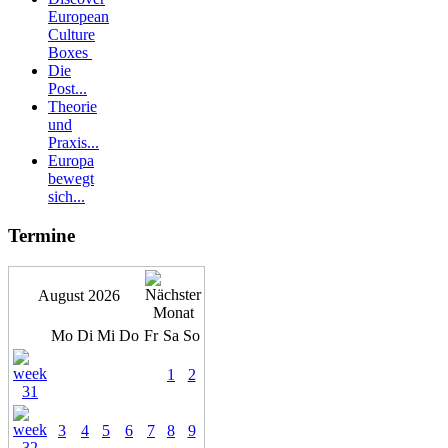
European
Culture
Boxes
Die
Post...
Theorie
und
Praxis...
Europa
bewegt
sich...
Termine
August 2026
Mo
Di
Mi
Do
Fr
Sa
So
1
2
3
4
5
6
7
8
9