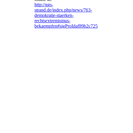
http://ggs-
strand.de/index.php/news/763-
demokratie-staerken-
rechtsextremismus-
bekaempfen#sigProIdaf89b2c725