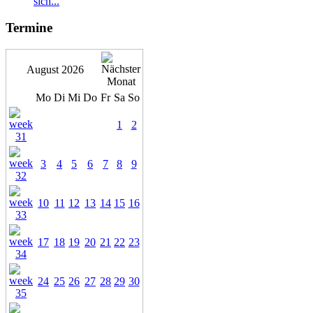
sich...
Termine
August 2026
Mo
Di
Mi
Do
Fr
Sa
So
1
2
3
4
5
6
7
8
9
10
11
12
13
14
15
16
17
18
19
20
21
22
23
24
25
26
27
28
29
30