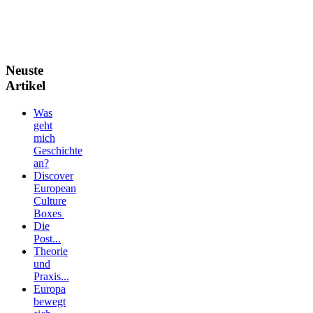
Neuste
Artikel
Was
geht
mich
Geschichte
an?
Discover
European
Culture
Boxes
Die
Post...
Theorie
und
Praxis...
Europa
bewegt