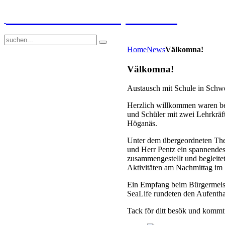
GGS-Strand Europaschule
Home
News
Välkomna!
Välkomna!
Austausch mit Schule in Sch
Herzlich willkommen waren be
und Schüler mit zwei Lehrkräf
Höganäs.
Unter dem übergeordneten Th
und Herr Pentz ein spannende
zusammengestellt und begleit
Aktivitäten am Nachmittag im
Ein Empfang beim Bürgermeist
SeaLife rundeten den Aufentha
Tack för ditt besök und kommt