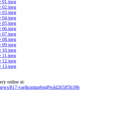
ry online at:
hp/news/817-vaelkomna#sigProId265ff5b39b