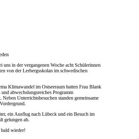
weden
i uns in der vergangenen Woche acht Schülerinnen
ten von der Lerbergsskolan im schwedischen
ema Klimawandel im Ostseeraum hatten Frau Blank
s und abwechslungsreiches Programm
et. Neben Unterrichtsbesuchen standen gemeinsame
 Vordergrund.
er, ein Ausflug nach Lübeck und ein Besuch im
lt gelungen ab.
 bald wieder!