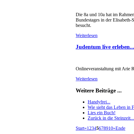
Die 8a und 10a hat im Rahmen 
Bundestages in der Elisabeth-
besucht.
Weiterlesen
Judentum live erleben..
Onlineveranstaltung mit Arie 
Weiterlesen
Weitere Beiträge ...
Handyfrei...
Wie sieht das Leben in F
Lies ein Buch!
Zurück in die Steinzeit...
Start
«
1
2
3
4
5
6
7
8
9
10
»
Ende