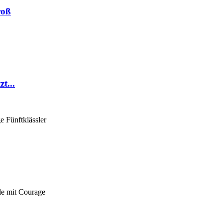
roß
t...
e Fünftklässler
le mit Courage