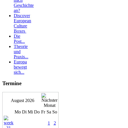
mich
Geschichte
an?
Discover
European
Culture
Boxes
Die
Post...
Theorie
und
Praxis...
Europa
bewegt
sich...
Termine
August 2026
Mo
Di
Mi
Do
Fr
Sa
So
1
2