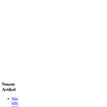
Neuste
Artikel
Was
geht