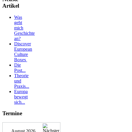
Artikel
Was
geht
mich
Geschichte
an?
Discover
European
Culture
Boxes
Die
Post...
Theorie
und
Praxis...
Europa
bewegt
sich...
Termine
August 2026